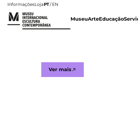
Informações
Loja
PT
EN
Museu
Arte
Educação
Servi
Museu Inter
Contemporâ
Ver mais